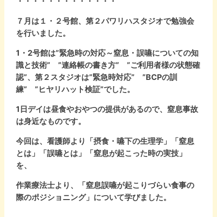
・・・・・・・・・・・・・
７月は１・２号館、第２パワリハスタジオで勉強会
を行いました。
1・2号館は”緊急時の対応～窒息・誤嚥についての知
識と技術” ”連絡帳の書き方” ”ご利用者様の状態確
認”、第２スタジオは”緊急時対応” ”BCPの訓
練” ”ヒヤリハット検証”でした。
1日デイは昼食やおやつの提供があるので、窒息事故
は身近なものです。
今回は、看護師より「摂食・嚥下の生理学」「窒息
とは」「誤嚥とは」「窒息が起こった時の実技」
を、
作業療法士より、「窒息誤嚥が起こりづらい食事の
際のポジショニング」について学びました。